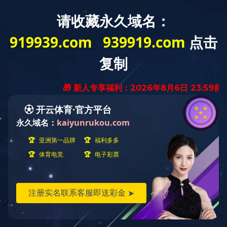
首页
半岛(中国)一站式服务平台
产品展示
首页
产品展示
闸阀
半岛线上平台
球阀
焊接球阀
闸阀
调节阀
伸缩接头
盲板阀
排气阀
安全
工程案例
联系我们
控股子公司
EN
手动刀闸阀PZ73H/F/Y
电站闸阀Z961Y