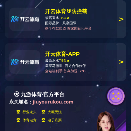
锻钢闸阀Z61H、Z41H
闸阀Z41H/Y/W
暗杆弹性座封闸阀Z45X-10Q